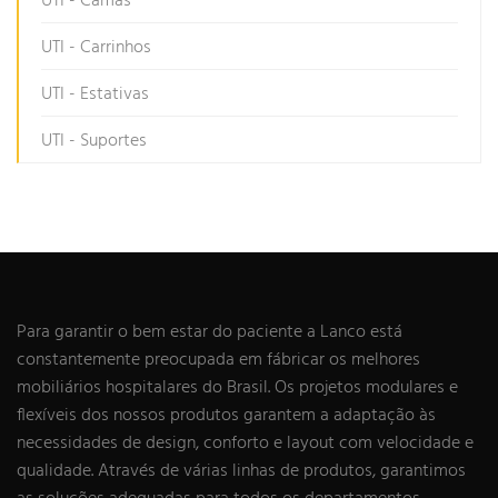
UTI - Camas
UTI - Carrinhos
UTI - Estativas
UTI - Suportes
Para garantir o bem estar do paciente a Lanco está
constantemente preocupada em fábricar os melhores
mobiliários hospitalares do Brasil. Os projetos modulares e
flexíveis dos nossos produtos garantem a adaptação às
necessidades de design, conforto e layout com velocidade e
qualidade. Através de várias linhas de produtos, garantimos