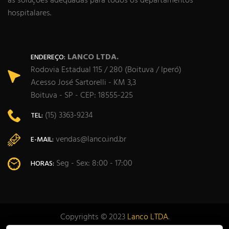
as soluções adequadas para todos os departamentos
hospitalares.
LANCO LTDA.
ENDEREÇO:
Rodovia Estadual 115 / 280 (Boituva / Iperó)
Acesso José Sartorelli - KM 3,3
Boituva - SP - CEP: 18555-225
(15) 3363-9234
TEL:
vendas@lanco.ind.br
E-MAIL:
Seg - Sex: 8:00 - 17:00
HORAS:
Copyrights © 2023
Lanco LTDA
.