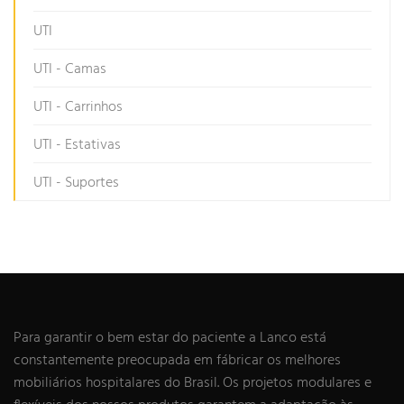
UTI
UTI - Camas
UTI - Carrinhos
UTI - Estativas
UTI - Suportes
Para garantir o bem estar do paciente a Lanco está
constantemente preocupada em fábricar os melhores
mobiliários hospitalares do Brasil. Os projetos modulares e