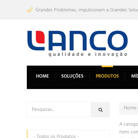
Grandes Problemas, impulsionam a Grandes Sol
HOME
SOLUÇÕES
PRODUTOS
MÍ
Home
A catego
itens co
- Todos os Produtos -