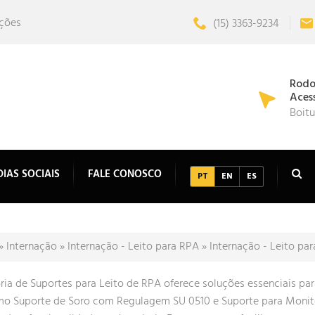
uções
(15) 3363-9234
Rodov
Acess
Boitu
DIAS SOCIAIS
FALE CONOSCO
PT
EN
ES
»
Internação
»
Internação - Leito para RPA
»
Internação - Leito pa
ria de Suportes para Leito de RPA oferece soluções essenciais par
mo Suporte de Soro com Regulagem SU 0510 e Suporte para Monito