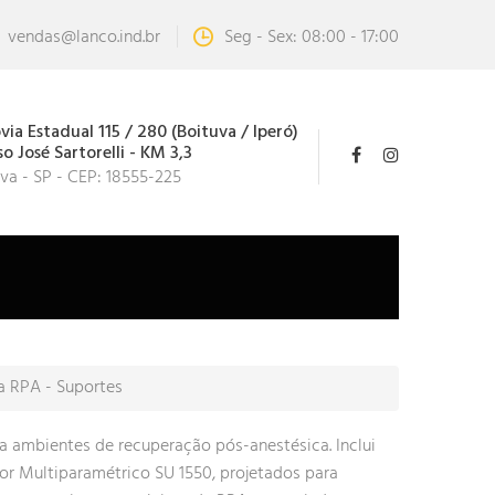
vendas@lanco.ind.br
Seg - Sex: 08:00 - 17:00
ia Estadual 115 / 280 (Boituva / Iperó)
o José Sartorelli - KM 3,3
va - SP - CEP: 18555-225
ra RPA - Suportes
a ambientes de recuperação pós-anestésica. Inclui
r Multiparamétrico SU 1550, projetados para