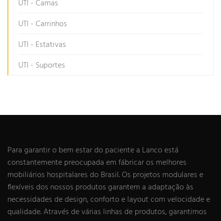
UTI - Camas
UTI - Carrinhos
UTI - Estativas
UTI - Suportes
Para garantir o bem estar do paciente a Lanco está
constantemente preocupada em fábricar os melhores
mobiliários hospitalares do Brasil. Os projetos modulares e
flexíveis dos nossos produtos garantem a adaptação às
necessidades de design, conforto e layout com velocidade e
qualidade. Através de várias linhas de produtos, garantimos