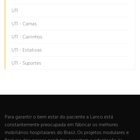
UTI
UTI - Camas
UTI - Carrinhos
UTI - Estativas
UTI - Suportes
Para garantir o bem estar do paciente a Lanco está
constantemente preocupada em fábricar os melhores
mobiliários hospitalares do Brasil. Os projetos modulares e