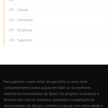
UTI - Camas
UTI - Carrinhos
UTI - Estativas
UTI - Suportes
Para garantir o bem estar do paciente a Lanco está
constantemente preocupada em fábricar os melhores
mobiliários hospitalares do Brasil. Os projetos modulares e
flexíveis dos nossos produtos garantem a adaptação às
necessidades de design, conforto e layout com velocidade e