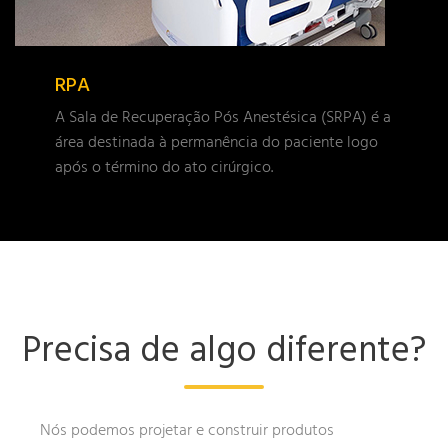
RPA
A Sala de Recuperação Pós Anestésica (SRPA) é a
área destinada à permanência do paciente logo
após o término do ato cirúrgico.
Precisa de algo diferente?
Nós podemos projetar e construir produtos