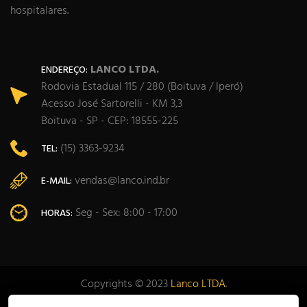
hospitalares.
LANCO LTDA.
ENDEREÇO:
Rodovia Estadual 115 / 280 (Boituva / Iperó)
Acesso José Sartorelli - KM 3,3
Boituva - SP - CEP: 18555-225
(15) 3363-9234
TEL:
vendas@lanco.ind.br
E-MAIL:
Seg - Sex: 8:00 - 17:00
HORAS:
Copyrights © 2023
Lanco LTDA
.